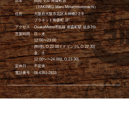
店名
焼肉 マル 南森町店
（YAKINKU Maru Minamimorimachi）
住所
大阪府大阪市北区天神橋2-2-9
プラネット南森町 1F
アクセス
OsakaMetro堺筋線 南森町駅 徒歩3分
営業時間
日～木
12:00〜23:00
(料理L.O.22:00 / ドリンクL.O.22:30)
金、土
12:00〜〜24:00(L.O.23:30)
定休日
不定休
電話番号
06-6351-2933