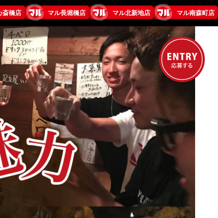
キャリアステップは「AKフード・プロ株式会社」で。
心斎橋店
マル長堀橋店
マル北新地店
マル南森町店