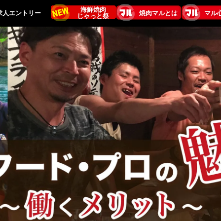
海鮮焼肉
確実な
求人エントリー
焼肉マルとは
マル
じゃっと祭