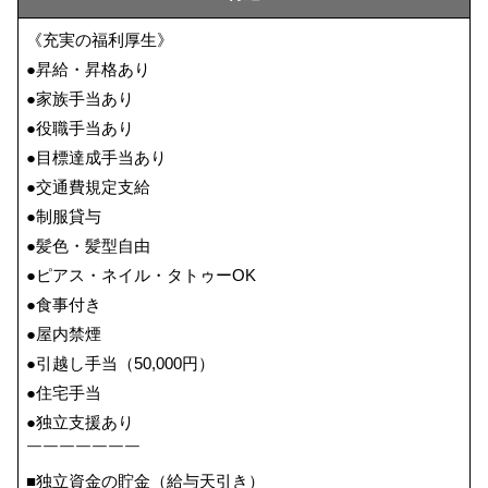
《充実の福利厚生》
●昇給・昇格あり
●家族手当あり
●役職手当あり
●目標達成手当あり
●交通費規定支給
●制服貸与
●髪色・髪型自由
●ピアス・ネイル・タトゥーOK
●食事付き
●屋内禁煙
●引越し手当（50,000円）
●住宅手当
●独立支援あり
￣￣￣￣￣￣￣
■独立資金の貯金（給与天引き）