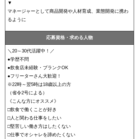
▼
マネージャーとして商品開発や人材育成、業態開発に携わ
るように
応募資格・求める人物
＼20～30代活躍中！／
●学歴不問
●飲食店未経験・ブランクOK
●フリーターさん大歓迎！
※22時～翌5時は18歳以上の方
（省令2号による）
《こんな方にオススメ》
□飲食で働くことが好き
□人と関わる仕事をしたい
□堅苦しい働き方はしたくない
□仕事でオシャレを諦めたくない