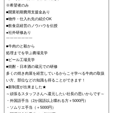
※希望者のみ
■開業初期費用支援金あり
■物件・仕入れ先の紹介OK
■飲食店経営のノウハウを伝授
●社外研修あり
￣￣￣￣￣￣￣
■牛肉のと殺から
処理までを学ぶ農場見学
■ビール工場見学
■焼酎・日本酒の蔵元での研修
多くの焼き肉屋を経営しているからこそ学べる牛肉の取扱
い方、部位などの知識も得ることができます！
■新制度が出来ました★
～頑張るスタッフさんへ還元したい社長の思いからです～
・外国語手当（2か国語以上喋れる方＋5000円）
・ソムリエ手当（＋5000円）